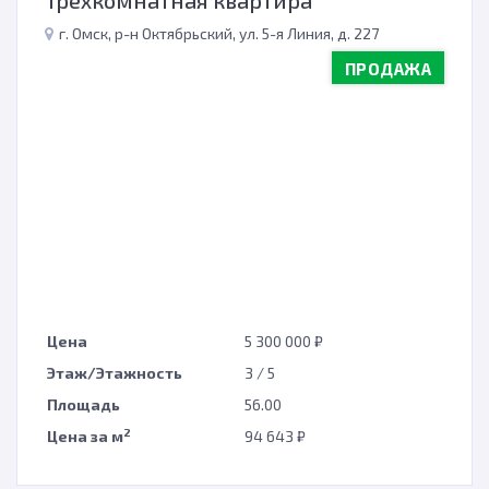
Трехкомнатная квартира
г. Омск, р-н Октябрьский, ул. 5-я Линия, д. 227
ПРОДАЖА
н
Цена
5 300 000 ₽
Этаж/Этажность
3 / 5
Площадь
56.00
2
Цена за м
94 643 ₽