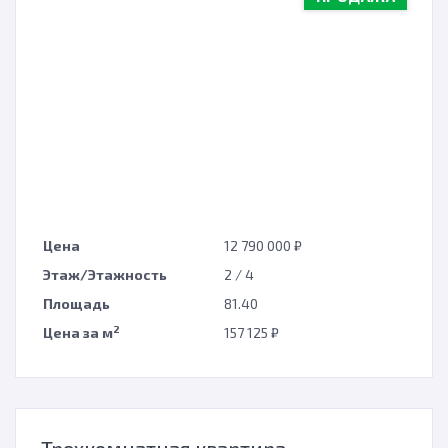
с
Цена
12 790 000 ₽
Этаж/Этажность
2 / 4
н
Площадь
81.40
2
Цена за м
157 125 ₽