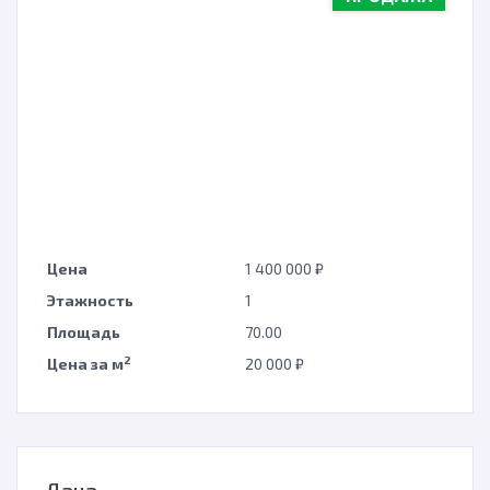
с
Цена
1 400 000 ₽
Этажность
1
н
Площадь
70.00
2
Цена за м
20 000 ₽