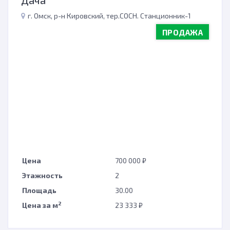
Дача
г. Омск, р-н Кировский, тер.СОСН. Станционник-1
ПРОДАЖА
н
Цена
700 000 ₽
Этажность
2
Площадь
30.00
2
Цена за м
23 333 ₽