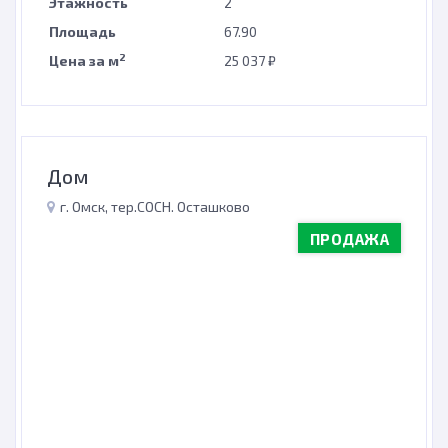
Этажность
2
Площадь
67.90
2
Цена за м
25 037 ₽
Дом
г. Омск, тер.СОСН. Осташково
ПРОДАЖА