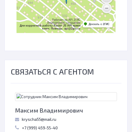
Работает на API 2ГИС
Лицензионное соглашение
Доехать с 2ГИС
Для корректной работы Raster JS API нужен
ключ. Помощь: api@2gis.ru
СВЯЗАТЬСЯ С АГЕНТОМ
Максим Владимирович
kryscha55@mail.ru
+7 (999) 459-55-40